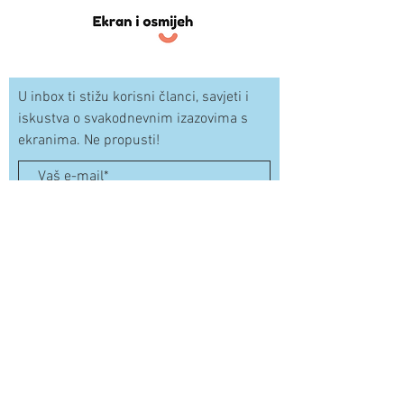
U inbox ti stižu korisni članci, savjeti i
iskustva o svakodnevnim izazovima s
ekranima. Ne propusti!
Ekran i osmijeh newsletter
© 2024 by Ekran i osmijeh
Politika privatnosti
Opći uvjeti kupnje