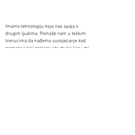
Imamo tehnologiju koja nas spaja s 
drugim ljudima. Pomaže nam u teškim 
trenucima da nađemo suosjećanje kod 
neznanca koji prolaze iste muke kao i mi.
No, granice se moraju znati. Moramo se 
ohrabriti i biti roditelji 
uronjeni u 
zamršenost, a ne tehnologiju.
Hoće li i jedan roditelj ikada reći: “Da 
sam barem više vremena provela na 
društvenim mrežama dok su mi djeca 
bila mala”?
Podsjetimo roditelje da je divno naći 
svoje digitalno pleme. Pleme koje te 
podupire i koje je tu za tebe na jedan 