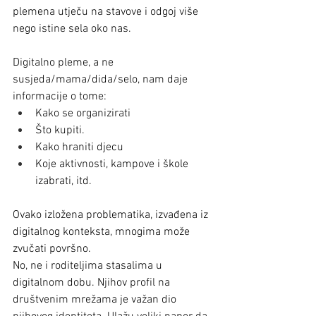
plemena utječu na stavove i odgoj više 
nego istine sela oko nas.
Digitalno pleme, a ne 
susjeda/mama/dida/selo, nam daje 
informacije o tome:
Kako se organizirati
Što kupiti.
Kako hraniti djecu
Koje aktivnosti, kampove i škole 
izabrati, itd.
Ovako izložena problematika, izvađena iz 
digitalnog konteksta, mnogima može 
zvučati površno. 
No, ne i roditeljima stasalima u 
digitalnom dobu. Njihov profil na 
društvenim mrežama je važan dio 