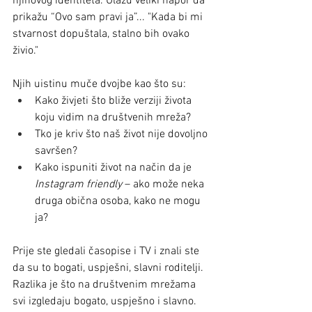
njihovog identiteta. Ulažu veliki napor da 
prikažu “Ovo sam pravi ja”... "Kada bi mi 
stvarnost dopuštala, stalno bih ovako 
živio."
Njih uistinu muče dvojbe kao što su:
Kako živjeti što bliže verziji života 
koju vidim na društvenih mreža?
Tko je kriv što naš život nije dovoljno 
savršen? 
Kako ispuniti život na način da je 
Instagram friendly
 – ako može neka 
druga obična osoba, kako ne mogu 
ja?  
Prije ste gledali časopise i TV i znali ste 
da su to bogati, uspješni, slavni roditelji. 
Razlika je što na društvenim mrežama 
svi izgledaju bogato, uspješno i slavno. 