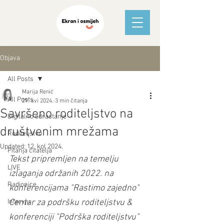
Objava
All Posts
Marija Renić
All Posts
29. svi 2024.
3 min čitanja
Savršeno roditeljstvo na
Digitalno odrastanje
društvenim mrežama
Roditeljstvo
Updated:
12. kol 2024.
Pitanja čitatelja
Tekst pripremljen na temelju 
LIVE
izlaganja održanih 2022. na 
Radionice
konferencijama "Rastimo zajedno" 
Intervju
Centar za podršku roditeljstvu & 
konferenciji "Podrška roditeljstvu" 