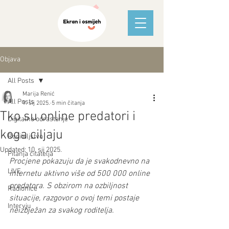
Objava
All Posts
Marija Renić
All Posts
9. sij 2025.
5 min čitanja
Tko su online predatori i
Digitalno odrastanje
koga ciljaju
Roditeljstvo
Updated:
10. sij 2025.
Pitanja čitatelja
Procjene pokazuju da je svakodnevno na 
LIVE
internetu aktivno više od 500 000 online 
predatora. S obzirom na ozbiljnost 
Radionice
situacije, razgovor o ovoj temi postaje 
Intervju
neizbježan za svakog roditelja.