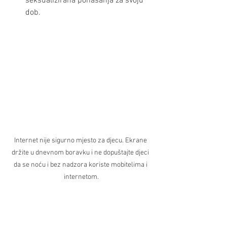
seksualizirana ponašanja za svoju 
dob.
Internet nije sigurno mjesto za djecu. Ekrane 
držite u dnevnom boravku i ne dopuštajte djeci 
da se noću i bez nadzora koriste mobitelima i 
internetom.