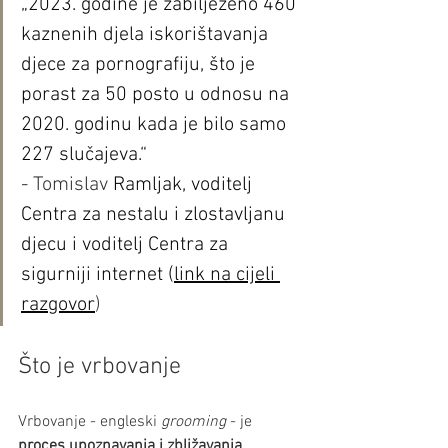
„2023. godine je zabilježeno 460 
kaznenih djela iskorištavanja 
djece za pornografiju, što je 
porast za 50 posto u odnosu na 
2020. godinu kada je bilo samo 
227 slučajeva.“ 
- Tomislav 
Ramljak, voditelj 
Centra za nestalu i zlostavljanu 
djecu i voditelj Centra za 
sigurniji internet (
link na cijeli 
razgovor
)
Što je vrbovanje
Vrbovanje - engleski 
grooming 
- je 
proces upoznavanja i zbližavanja 