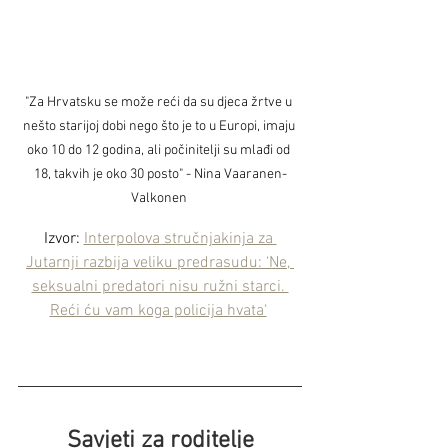
"Za Hrvatsku se može reći da su djeca žrtve u 
nešto starijoj dobi nego što je to u Europi, imaju 
oko 10 do 12 godina, ali počinitelji su mlađi od 
18, takvih je oko 30 posto" - Nina Vaaranen-
Valkonen 
Izvor: 
Interpolova stručnjakinja za 
Jutarnji razbija veliku predrasudu: ‘Ne, 
seksualni predatori nisu ružni starci. 
Reći ću vam koga policija hvata‘
Savjeti za roditelje