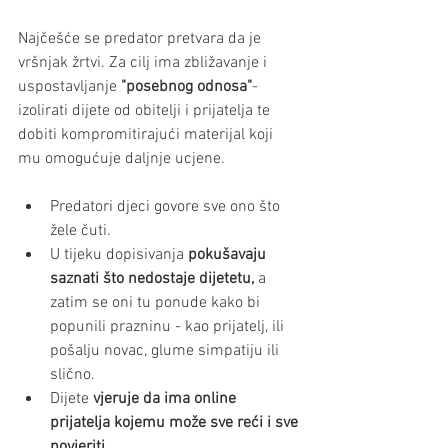
Najčešće se predator pretvara da je 
vršnjak žrtvi. Za cilj ima zbližavanje i 
uspostavljanje 
"posebnog odnosa"
- 
izolirati dijete od obitelji i prijatelja te 
dobiti kompromitirajući materijal koji 
mu omogućuje daljnje ucjene. 
Predatori djeci govore sve ono što 
žele čuti. 
U tijeku dopisivanja
 pokušavaju 
saznati što nedostaje dijetetu,
 a 
zatim se oni tu ponude kako bi 
popunili prazninu - kao prijatelj, ili 
pošalju novac, glume simpatiju ili 
slično. 
Dijete 
vjeruje da ima online 
prijatelja kojemu može sve reći i sve 
povjeriti. 