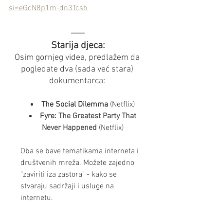
si=eGcN8p1m-dn3Tcsh
Starija djeca:
Osim gornjeg videa, predlažem da 
pogledate dva (sada već stara) 
dokumentarca: 
The Social Dilemma
 (Netflix) 
Fyre: 
The Greatest Party That 
Never Happened
(Netflix) 
Oba se bave tematikama interneta i 
društvenih mreža. Možete zajedno 
"zaviriti iza zastora" - kako se 
stvaraju sadržaji i usluge na 
internetu.